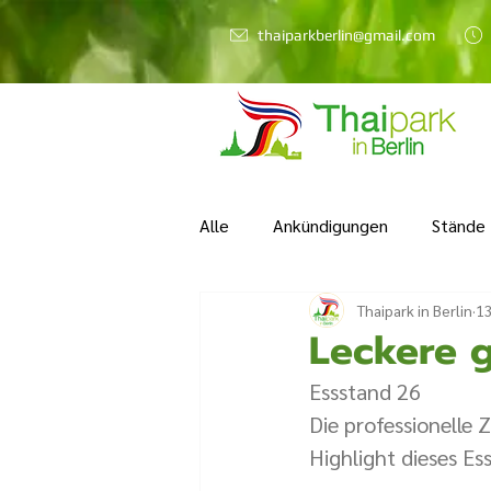
thaiparkberlin@gmail.com
Alle
Ankündigungen
Stände
Thaipark in Berlin
13
Leckere g
Essstand 26  
Die professionelle 
Highlight dieses Es