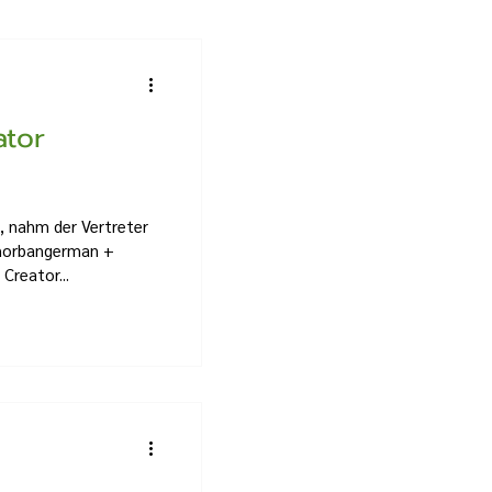
ator
, nahm der Vertreter
Phorbangerman +
Creator...