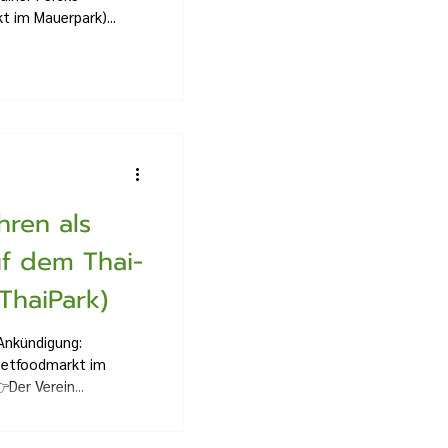
 im Mauerpark)...
ren als
f dem Thai-
ThaiPark)
Ankündigung:
eetfoodmarkt im
Der Verein...