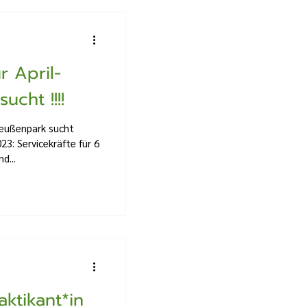
r April-
cht !!!!
reußenpark sucht
23: Servicekräfte für 6
d...
aktikant*in