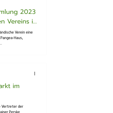
mmlung 2023
n Vereins in
ändische Verein eine
 Pangea-Haus,
..
arkt im
 Vertreter der
ainer Perske