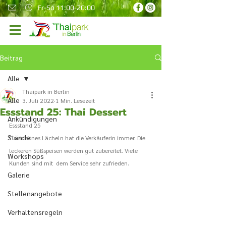
Fr-So 11:00-20:00
Beitrag
Alle
Thaipark in Berlin
Alle
3. Juli 2022
1 Min. Lesezeit
Essstand 25: Thai Dessert
Ankündigungen
Essstand 25 
Stände
Ein schönes Lächeln hat die Verkäuferin immer. Die 
leckeren Süßspeisen werden gut zubereitet. Viele 
Workshops
Kunden sind mit  dem Service sehr zufrieden. 
Galerie
Stellenangebote
Verhaltensregeln