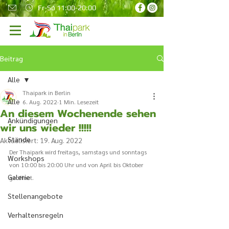
Fr-So 11:00-20:00
Beitrag
Alle
Thaipark in Berlin
Alle
6. Aug. 2022
1 Min. Lesezeit
An diesem Wochenende sehen
Ankündigungen
wir uns wieder !!!!!
Stände
Aktualisiert:
19. Aug. 2022
Der Thaipark wird freitags, samstags und sonntags 
Workshops
von 10:00 bis 20:00 Uhr und von April bis Oktober 
Galerie
geöffnet.
Stellenangebote
Verhaltensregeln