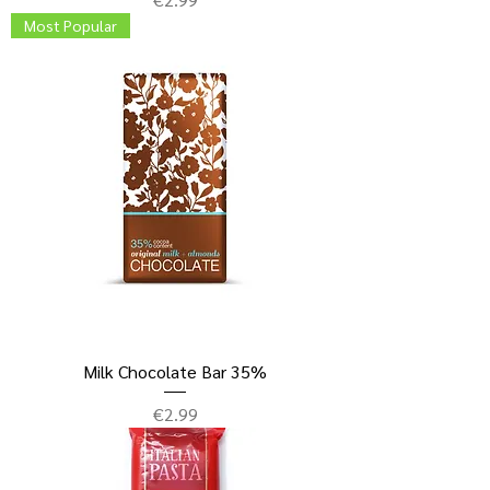
Most Popular
Milk Chocolate Bar 35%
ราคา
€2.99