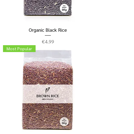
Organic Black Rice
ราคา
€4.99
Most Popular