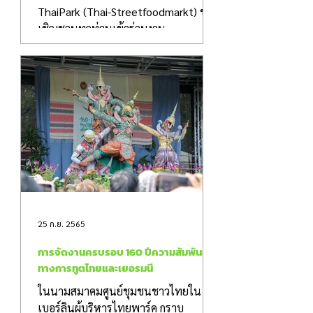
ThaiPark (Thai-Streetfoodmarkt) ขอ
เชิญชวนทุกท่านเข้าร่วมงาน
“Oktoberfest” พร้อมทั้งงานเปิดตัวส
ปอนเซอร์ “KogoPAY“...
25 ก.ย. 2565
การจัดงานครบรอบ 160 ปีความสัมพันธ์
ทางการทูตไทยและเยอรมนี
ในนามสมาคมศูนย์ชุมชนชาวไทยใน
เบอร์ลินผู้บริหารไทยพาร์ค กราบ