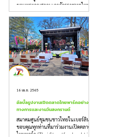
ขอบพระคุณสถานเอกอัครราชทูตไทย
ประจำกรุงเบอร์ลิน เยอรมนี...
16 เม.ย. 2565
อัลบั้ลรูปงานเปิดตลาดไทยพาร์คอย่างเป็น
ทางการเเละงานวันสงกรานต์
สมาคมศูนย์ชุมชนชาวไทยในเบอร์ลินขอ
ขอบคุณทุกท่านที่มาร่วมงานเปิดตลาด
ไทยพาร์ค (Thai-Streetfoodmarkt in