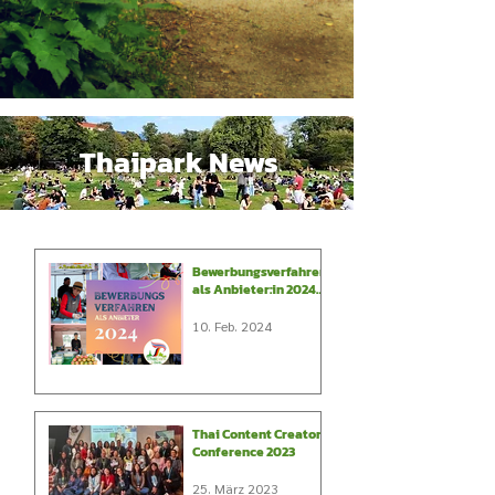
Thaipark News
Bewerbungsverfahren
als Anbieter:in 2024
auf dem Thai-
Streetfoodmarkt
10. Feb. 2024
(ThaiPark)
Thai Content Creator
Conference 2023
25. März 2023