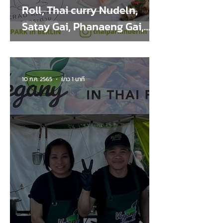
Roll, Thai curry Nudeln,
Satay Gai, Phanaeng Gai,
Jeeb Saab)
10 ก.ค. 2565
ยาว 1 นาที