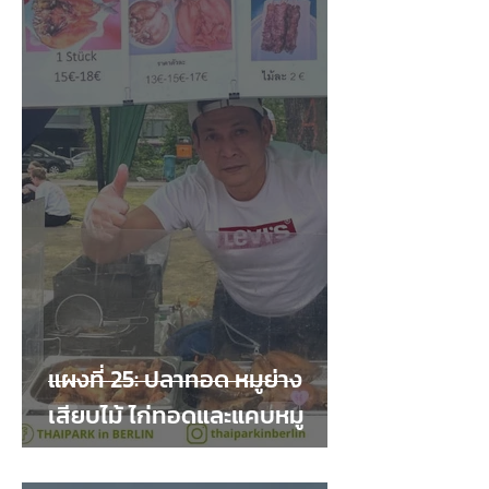
แผงที่ 25: ปลาทอด หมูย่าง
เสียบไม้ ไก่ทอดและแคบหมู