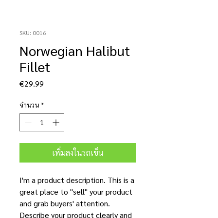
SKU: 0016
Norwegian Halibut
Fillet
ราคา
€29.99
จำนวน
*
เพิ่มลงในรถเข็น
I'm a product description. This is a
great place to "sell" your product
and grab buyers' attention.
Describe your product clearly and