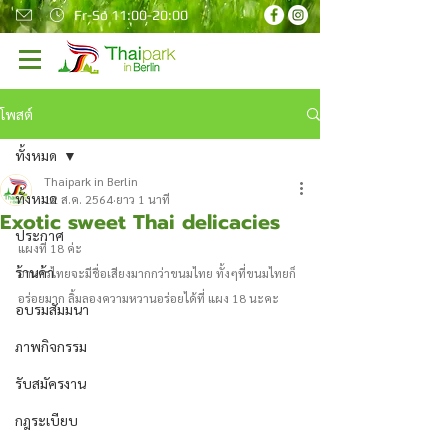
Fr-So 11:00-20:00
โพสต์
ทั้งหมด
Thaipark in Berlin
ทั้งหมด
12 ส.ค. 2564
ยาว 1 นาที
Exotic sweet Thai delicacies
ประกาศ
แผงที่ 18 ค่ะ 
ร้านค้า
อาหารไทยจะมีชื่อเสียงมากกว่าขนมไทย ทั้งๆที่ขนมไทยก็
อร่อยมาก ลิ้มลองความหวานอร่อยได้ที่ แผง 18 นะคะ 
อบรมสัมมนา
ภาพกิจกรรม
รับสมัครงาน
กฎระเบียบ