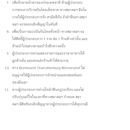
เพื่อรักษาหน้าตาของประเทศชาติ ห้ามผู้ประกอบ
การทะเลาะวิวาทกันโดยเด็ดขาด ทางสมาคมฯ มีนโย
บายให้ผู้ประกอบการรัก สามัคคีกัน ถ้าฝ่าฝืนทางสมา
คมฯ จะขอยกเลิกสัญญาในทันที
เพื่อเป็นการแบ่งปันกันโดยทั่วหน้า ทางสมาคมฯ จะ
ให้สิทธิ์ผู้ประกอบการ 1 ราย ต่อ 1 ร้านค้าเท่านั้น และ
ห้ามนำไปแสวงหาผลกำไรอีกทางหนึ่ง
ผู้ประกอบการควรแสดงรายการและราคาอาหารให้
ลูกค้าเห็น และตกแต่งร้านค้าให้สวยงาม
ทาง Bezirksamt Charlottenburg-Wilmersdorf ไม่
อนุญาตให้ผู้ประกอบการจำหน่ายแอลกฮออล์และ
ของมึนเมา
หากผู้ประกอบการท่านใดฝ่าฝืนกฎระเบียบ และไม่
ปรับปรุงแก้ไขในเวลาที่ทางสมาคมฯ กำหนด สมา
คมฯ มีสิทธิยกเลิกสัญญาจากผู้ประกอบการได้ทุกกรณี