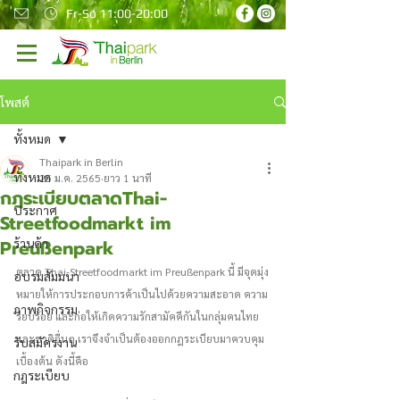
Fr-So 11:00-20:00
โพสต์
ทั้งหมด
Thaipark in Berlin
ทั้งหมด
25 ม.ค. 2565
ยาว 1 นาที
กฎระเบียบตลาดThai-
ประกาศ
Streetfoodmarkt im
Preußenpark
ร้านค้า
ตลาด Thai-Streetfoodmarkt im Preußenpark นี้ มีจุดมุ่ง
อบรมสัมมนา
หมายให้การประกอบการค้าเป็นไปด้วยความสะอาด ความ
ภาพกิจกรรม
รียบร้อย และก่อให้เกิดความรักสามัคคีกันในกลุ่มคนไทย
และชาติอื่นๆ เราจึงจำเป็นต้องออกกฎระเบียบมาควบคุม
รับสมัครงาน
เบื้องต้น ดังนี้คือ
กฎระเบียบ