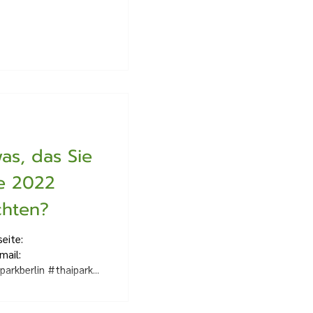
as, das Sie
e 2022
hten?
eite:
mail:
arkberlin #thaipark...