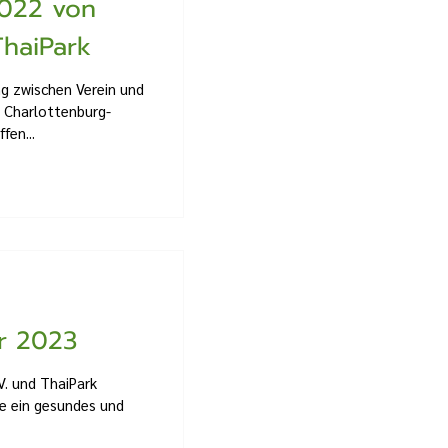
2022 von
ThaiPark
ng zwischen Verein und
 Charlottenburg-
fen...
r 2023
.V. und ThaiPark
ie ein gesundes und