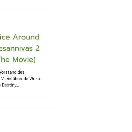
fice Around
esannivas 2
The Movie)
Vorstand des
e.V. einführende Worte
Destiny...