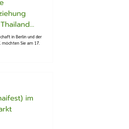
re
ziehung
Thailand
chaft in Berlin und der
.V. möchten Sie am 17.
aifest) im
arkt