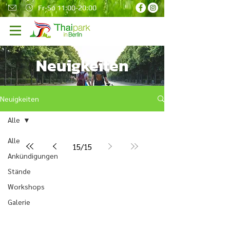
Fr-So 11:00-20:00
Neuigkeiten
Neuigkeiten
Alle
Alle
15
/
15
Ankündigungen
Stände
Impressum
Datenschutzerklärung
Workshops
©2021 All Rights Reserved THAIPARK BERLIN
Galerie
Stellenangebote