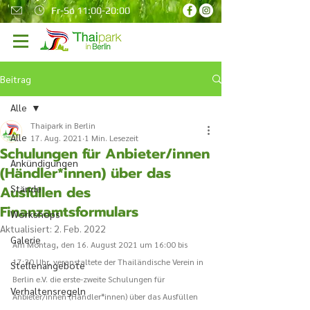
Fr-So 11:00-20:00
Beitrag
Alle
Thaipark in Berlin
Alle
17. Aug. 2021
1 Min. Lesezeit
Schulungen für Anbieter/innen
Ankündigungen
(Händler*innen) über das
Ausfüllen des
Stände
Finanzamtsformulars
Workshops
Aktualisiert:
2. Feb. 2022
Galerie
Am Montag, den 16. August 2021 um 16:00 bis 
17:30 Uhr, veranstaltete der Thailändische Verein in 
Stellenangebote
Berlin e.V. die erste-zweite Schulungen für 
Verhaltensregeln
Anbieter/innen (Händler*innen) über das Ausfüllen 