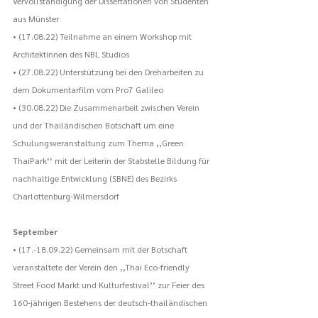
Vervollständigung der Dissertationen von Studenten 
aus Münster
• (17.08.22) Teilnahme an einem Workshop mit 
Architektinnen des NBL Studios
• (27.08.22) Unterstützung bei den Dreharbeiten zu 
dem Dokumentarfilm vom Pro7 Galileo
• (30.08.22) Die Zusammenarbeit zwischen Verein 
und der Thailändischen Botschaft um eine 
Schulungsveranstaltung zum Thema ,,Green 
ThaiPark‘‘ mit der Leiterin der Stabstelle Bildung für 
nachhaltige Entwicklung (SBNE) des Bezirks 
Charlottenburg-Wilmersdorf
September
• (17.-18.09.22) Gemeinsam mit der Botschaft 
veranstaltete der Verein den ,,Thai Eco-friendly 
Street Food Markt und Kulturfestival’’ zur Feier des 
160-jährigen Bestehens der deutsch-thailändischen 