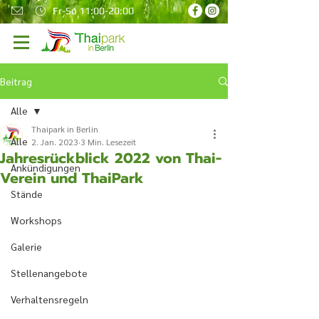
Fr-So 11:00-20:00
Beitrag
Alle
Thaipark in Berlin
Alle
2. Jan. 2023
3 Min. Lesezeit
Jahresrückblick 2022 von Thai-
Ankündigungen
Verein und ThaiPark
Stände
Workshops
Galerie
Stellenangebote
Verhaltensregeln