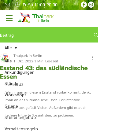
Fr-So 11:00-20:00
Beitrag
Alle
Thaipark in Berlin
Alle
1. Okt. 2022
1 Min. Lesezeit
Esstand 43: das südländische
Ankündigungen
Essen
Stände
Esstand 43
Wenn man an diesem Essstand vorbei kommt, denkt 
Workshops
man an das südländische Essen. Der intensive 
Galerie
Geschmack gefällt Vielen. Außerdem gibt es auch 
leckere frittierte Spezialisten, zu probieren.
Stellenangebote
Verhaltensregeln