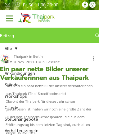
Fr-So 11:00-20:00
Beitrag
Alle
Thaipark in Berlin
Alle
4. Nov. 2021
1 Min. Lesezeit
Ein paar nette Bilder unserer
Ankündigungen
Verkäuferinnen aus Thaipark
Stände
Hier sind ein paar nette Bilder unserer Verkäuferinnen 
aus Thaipark (Thai-Streetfoodmarkt)~~~ 
Workshops
Obwohl der Thaipark für dieses Jahr schon 
Galerie
geschlossen ist, haben wir noch eine große Zahl der 
Bilder von Thaiparks Atmosphären, die aus dem 
Stellenangebote
Eröffnungstag bis dem letzten Tag sind, euch allen 
Verhaltensregeln
zeigen zu können. 