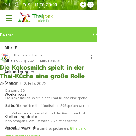
Fr-So 11:00-20:00
Beitrag
Alle
Thaipark in Berlin
Alle
18. Aug. 2021
1 Min. Lesezeit
Die Kokosmilch spielt in der
Ankündigungen
Thai-Küche eine große Rolle
Stände
Aktualisiert:
2. Feb. 2022
Essstand 28 
Workshops
Die Kokosmilch spielt in der Thai-Küche eine große 
Galerie
Rolle. Die meisten thailändischen Süßspeisen werden 
mit Kokosmilch zubereitet und der Geschmack ist 
Stellenangebote
hervorragend. Am Essstand 28 gibt es echten 
Verhaltensregeln
Nachtisch wie in Thailand zu probieren. 
#thaipark
#thaistreetfoodmarkt