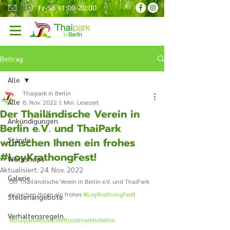
Fr-So 11:00-20:00
Beitrag
Alle
Thaipark in Berlin
Alle
8. Nov. 2022
1 Min. Lesezeit
Der Thailändische Verein in
Ankündigungen
Berlin e.V. und ThaiPark
wünschen Ihnen ein frohes
Stände
#LoyKrathongFest!
Workshops
Aktualisiert:
24. Nov. 2022
Galerie
Der Thailändische Verein in Berlin e.V. und ThaiPark 
wünschen Ihnen ein frohes 
#LoyKrathongFest
! 
Stellenangebote
Verhaltensregeln
#thaipark
#thaistreetfoodmarktinberlin