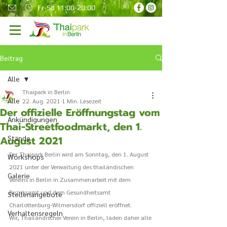
Fr-So 11:00-20:00
Beitrag
Alle
Thaipark in Berlin
Alle
22. Aug. 2021
1 Min. Lesezeit
Der offizielle Eröffnungstag vom
Ankündigungen
Thai-Streetfoodmarkt, den 1.
August 2021
Stände
Der Thaipark Berlin wird am Sonntag, den 1. August 
Workshops
2021 unter der Verwaltung des thailändischen 
Galerie
Vereins in Berlin in Zusammenarbeit mit dem 
Bezirksamt und dem Gesundheitsamt 
Stellenangebote
Charlottenburg-Wilmersdorf offiziell eröffnet. 
Verhaltensregeln
Wir, Thailändischer Verein in Berlin, laden daher alle 