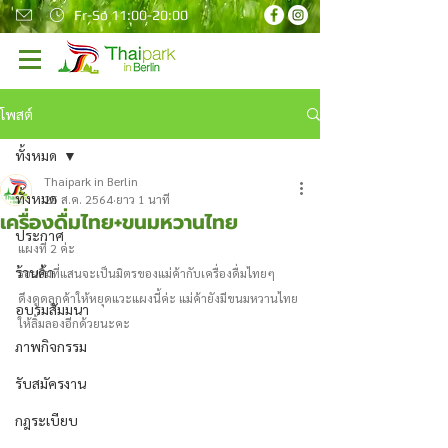
Fr-So 11:00-20:00
โพสต์
ทั้งหมด
Thaipark in Berlin
ทั้งหมด
25 ส.ค. 2564
ยาว 1 นาที
เครื่องดื่มไทย+ขนมหวานไทย
ประกาศ
แผงที่ 2 ค่ะ 
ร้านค้า
รอยยิ้มที่แสนจะเป็นมิตรของแม่ค้ากับเครื่องดื่มไทยๆ
ดึงดูดลูกค้าให้หยุดแวะแผงนี้ค่ะ แม่ค้ายังมีขนมหวานไทย
อบรมสัมมนา
ให้ลิ้มลองอีกด้วยนะคะ 
ภาพกิจกรรม
รับสมัครงาน
กฎระเบียบ