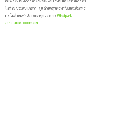
อย่างยิ่งที่ให้โอกาสทางสมาคมได้เข้าพบ และกราบอวยพร
ให้ท่าน ประสบแต่ความสุข ด้วยจตุรพิธพรชัยและสัมฤทธิ
ผล ในสิ่งอันพึงปรารถนาทุกประการ 
#thaipark
#thaistreetfoodmarkt