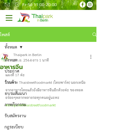
Fr-So 11:00-20:00
โพสต์
ทั้งหมด
Thaipark in Berlin
ทั้งหมด
2 ก.ย. 2564
ยาว 1 นาที
อาหารจีน
ประกาศ
แผงที่ 17 ค่ะ 
ร้านค้า
ในตลาด Thaistreetfoodmarkt (ไทยพาร์ค) นอกเหนือ
จากอาหารไทยแล้วยังมีอาหารจีนอีกด้วยค่ะ ของทอด
อบรมสัมมนา
อร่อยๆหลากหลายรอทุกคนอยู่นะคะ 
ภาพกิจกรรม
#thaipark
#thaistreetfoodmarkt
รับสมัครงาน
กฎระเบียบ