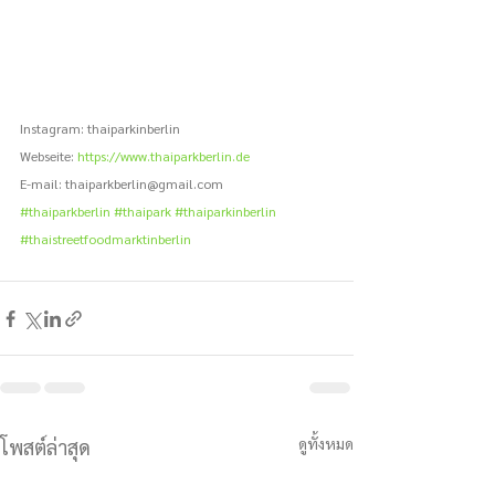
Instagram: thaiparkinberlin 
Webseite: 
https://www.thaiparkberlin.de
E-mail: thaiparkberlin@gmail.com
#thaiparkberlin
#thaipark
#thaiparkinberlin
#thaistreetfoodmarktinberlin
ดูทั้งหมด
โพสต์ล่าสุด