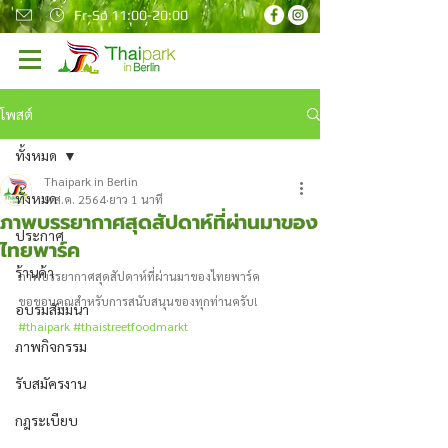
Fr-So 11:00-20:00
โพสต์
ทั้งหมด
Thaipark in Berlin
ทั้งหมด
9 ส.ค. 2564
ยาว 1 นาที
ภาพบรรยากาศสุดสัปดาห์ที่ผ่านมาของ
ประกาศ
ไทยพาร์ค
ร้านค้า
ภาพบรรยากาศสุดสัปดาห์ที่ผ่านมาของไทยพาร์ค 
ขอขอบคุณสําหรับการสนับสนุนของทุกท่านครับ!  
อบรมสัมมนา
#thaipark
#thaistreetfoodmarkt
ภาพกิจกรรม
รับสมัครงาน
กฎระเบียบ