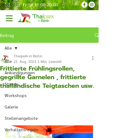
Fr-So 11:00-20:00
Beitrag
Alle
Thaipark in Berlin
Alle
21. Aug. 2021
1 Min. Lesezeit
Frittierte Frühlingsrollen,
Ankündigungen
gegrillte Garnelen , frittierte
thailändische Teigtaschen usw.
Stände
Workshops
Galerie
Stellenangebote
Verhaltensregeln