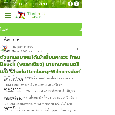
Fr-So 11:00-20:00
โพสต์
ทั้งหมด
Thaipark in Berlin
ทั้งหมด
5 พ.ค. 2565
ยาว 1 นาที
ตัวแทนสมาคมได้เข้าเยี่ยมคารวะ Frau
ประกาศ
Bauch (พรรคเขียว) นายกเทศมนตรี
เขต Charlottenburg-Wilmersdorf
ร้านค้า
ในวันนี้ (5 พ.ค. 2022) ตัวแทนสมาคมได้เข้าเยี่ยมคารวะ 
อบรมสัมมนา
Frau Bauch (พรรคเขียว) นายกเทศมนตรีเขต 
ภาพกิจกรรม
Charlottenburg-Wilmersdorf และหารือประเด็นปัญหา
การดำเนินงานตลาดไทยพาร์ค โดย Frau Bauch ยืนยันว่า
รับสมัครงาน
ทางเขต Charlottenburg-Wilmersdorf พร้อมให้ความ
กฎระเบียบ
สนับสนุนการทำงานของสมาคมทั้งในฤดูกาลนี้และฤดูกาล