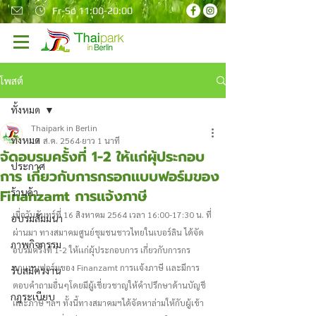
Fr-So 11:00-20:00
โพสต์
ทั้งหมด
Thaipark in Berlin
ทั้งหมด
17 ส.ค. 2564
ยาว 1 นาที
จัดอบรมครั้งที่ 1-2 ให้เเก่ผุ้ประกอบ
ประกาศ
การ เกี่ยวกับการกรอกเเบบฟอร์มของ
Finanzamt การเเจ้งภาษี
ร้านค้า
เมื่อวันจันทร์ที่ 16 สิงหาคม 2564 เวลา 16:00-17:30 น. ที่
อบรมสัมมนา
ผ่านมา ทางสมาคมศูนย์ชุมชนชาวไทยในเบอร์ลิน ได้จัด
ภาพกิจกรรม
อบรมครั้งที่ 1-2 ให้เเก่ผุ้ประกอบการ เกี่ยวกับการกร
อกเเบบฟอร์มของ Finanzamt การเเจ้งภาษี เเละมีการ
รับสมัครงาน
ตอบคำถามอื่นๆโดยมีผู้เชี่ยวชาญให้คำปรึกษาด้านบัญชี
กฎระเบียบ
เเละภาษี ฯลฯ ทั้งนี้ทางสมาคมฯได้จัดหาล่ามให้กับผู้เข้า