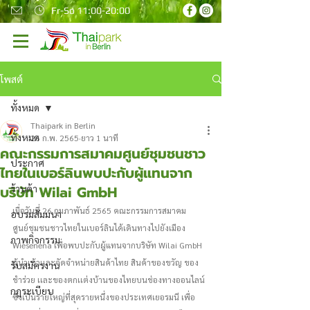
Fr-So 11:00-20:00
โพสต์
ทั้งหมด
Thaipark in Berlin
ทั้งหมด
26 ก.พ. 2565
ยาว 1 นาที
คณะกรรมการสมาคมศูนย์ชุมชนชาว
ประกาศ
ไทยในเบอร์ลินพบปะกับผู้แทนจาก
บริษัท Wilai GmbH
ร้านค้า
เมื่อวันที่ 26 กุมภาพันธ์ 2565 คณะกรรมการสมาคม
อบรมสัมมนา
ศูนย์ชุมชนชาวไทยในเบอร์ลินได้เดินทางไปยังเมือง 
ภาพกิจกรรม
Wiesenena เพื่อพบปะกับผู้แทนจากบริษัท Wilai GmbH 
ผู้นำเข้าเเละจัดจำหน่ายสินค้าไทย สินค้าของขวัญ ของ
รับสมัครงาน
ชำร่วย เเละของตกเเต่งบ้านของไทยบนช่องทางออนไลน์ 
กฎระเบียบ
ซึ่งเป็นรายใหญ่ที่สุดรายหนึ่งของประเทศเยอรมนี เพื่อ