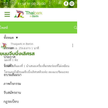
Fr-So 11:00-20:00
โพสต์
ทั้งหมด
Thaipark in Berlin
ทั้งหมด
8 ก.ย. 2564
ยาว 1 นาที
ขนมจีบนึ่งเลิศรส
ประกาศ
แผงที่ 1 ค่ะ
ร้านค้า
แม่ค้าใจดีแผงที่ 1 นำเสนอเครื่องดื่มรสอร่อยที่ไม่เหมือน
ใครและยังมีขนมจีบนึ่งเลิศรสด้วยค่ะ ลองแวะชิมนะคะ
อบรมสัมมนา
ภาพกิจกรรม
รับสมัครงาน
กฎระเบียบ