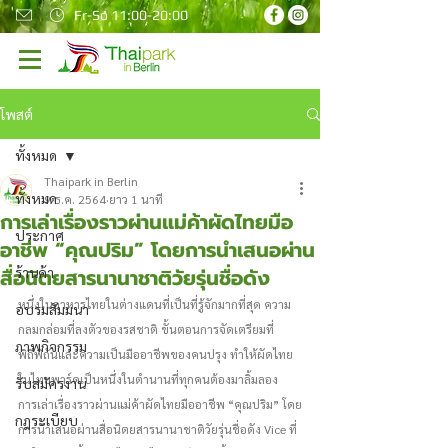
Fr-So 11:00-20:00
โพสต์
ทั้งหมด
Thaipark in Berlin
ทั้งหมด
9 ธ.ค. 2564
ยาว 1 นาที
การเล่าเรื่องราวผ่านแม่ค้าผัดไทยมือ
ประกาศ
อาชีพ “คุณปริม” โดยการนำเสนอผ่าน
สื่อนิตยสารนานาชาติวัยรุ่นชื่อดัง
ร้านค้า
หนึ่งในอาหารไทยในต่างแดนที่เป็นที่รู้จักมากที่สุด ความ
อบรมสัมมนา
กลมกล่อมที่ลงตัวของรสชาติ ขั้นตอนการจัดเตรียมที่
ภาพกิจกรรม
พิถีพิถันและความเป็นมืออาชีพของคนปรุง ทำให้ผัดไทย
ในไทยพาร์คเป็นหนึ่งในตำนานที่ทุกคนต้องมาลิ้มลอง
รับสมัครงาน
การเล่าเรื่องราวผ่านแม่ค้าผัดไทยมืออาชีพ “คุณปริม” โดย
กฎระเบียบ
การนำเสนอผ่านสื่อนิตยสารนานาชาติวัยรุ่นชื่อดัง Vice ที่